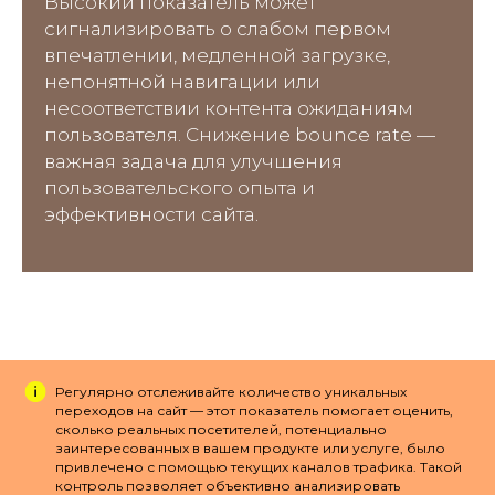
Высокий показатель может
сигнализировать о слабом первом
впечатлении, медленной загрузке,
непонятной навигации или
несоответствии контента ожиданиям
пользователя. Снижение bounce rate —
важная задача для улучшения
пользовательского опыта и
эффективности сайта.
Регулярно отслеживайте количество уникальных
переходов на сайт — этот показатель помогает оценить,
сколько реальных посетителей, потенциально
заинтересованных в вашем продукте или услуге, было
привлечено с помощью текущих каналов трафика. Такой
контроль позволяет объективно анализировать