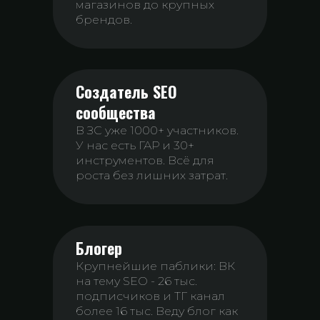
магазинов до крупных
брендов.
Создатель SEO
сообщества
В ЗС уже 1000+ участников.
У нас есть ГАР и 30+
инструментов. Всё для
роста без лишних затрат.
Блогер
Крупнейшие паблики: ВК
на тему SEO - 26 тыс.
подписчиков и ТГ канал
более 16 тыс. Веду блог как