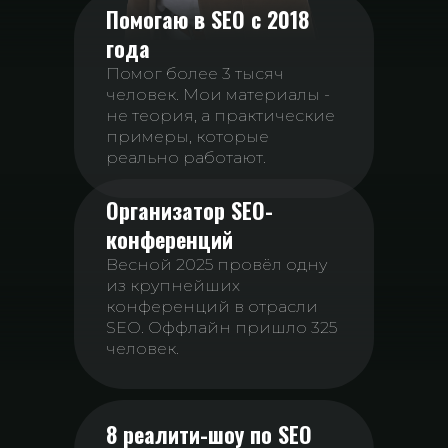
Помогаю в SEO с 2018
года
Помог более 3 тысяч
человек. Мои материалы -
не теория, а практические
примеры, которые
реально работают.
Организатор SEO-
конференций
Весной 2025 провёл одну
из крупнейших
конференций в отрасли
SEO. Оффлайн пришло 325
человек.
8 реалити-шоу по SEO