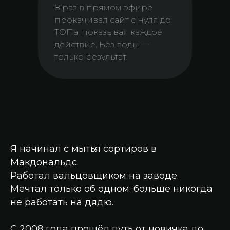
8 раз в прямом эфире
прокачивал сайт с нуля до
ТОПа, показывая каждое
действие. Без воды —
только результат.
Я начинал с мытья сортиров в
Макдональдс.
Работал вальцовщиком на заводе.
Мечтал только об одном: больше никогда
не работать на дядю.
С 2008 года прошёл путь от новичка до