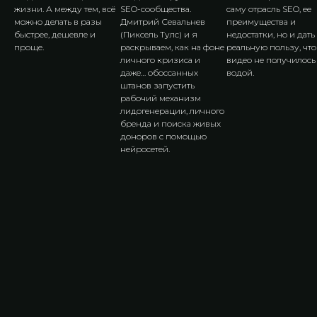
жизни. А между тем, всё
SEO-сообщества.
саму отрасль SEO, ее
можно делать в разы
Дмитрий Севальнев
преимущества и
быстрее, дешевле и
(Пиксель Тулс) и я
недостатки, но и дать
проще.
раскрываем, как на фоне
реальную пользу, чт
личного кризиса и
видео не получилось
даже… обоссанных
водой.
штанов запустить
рабочий механизм
лидогенерации, личного
бренда и поиска живых
доноров с помощью
нейросетей.