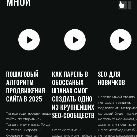
МНОЙ
ПОШАГОВЫЙ
КАК ПАРЕНЬ В
SEO ДЛЯ
АЛГОРИТМ
ОБОССАНЫХ
НОВИЧКОВ
ПРОДВИЖЕНИЯ
ШТАНАХ СМОГ
САЙТА В 2025
СОЗДАТЬ ОДНО
Передо мной стояла
непростая задача,
ИЗ КРУПНЕЙШИХ
подготовить материал
SEO-СООБЩЕСТВ
Ты все еще продвигаешь
который будет полез
сайты по старинке?
не только новичкам, 
Тогда я иду к вам... Тогда
остальным подписчи
ты теряешь трафик,
От самого дна к
Плюс необходимо б
бюджет и месяцы
созданию крупнейшего
не только рассказать